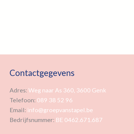
Contactgegevens
Adres:
Weg naar As 360, 3600 Genk
Telefoon:
089 38 52 96
Email:
info@groepvanstapel.be
Bedrijfsnummer:
BE 0462.671.687