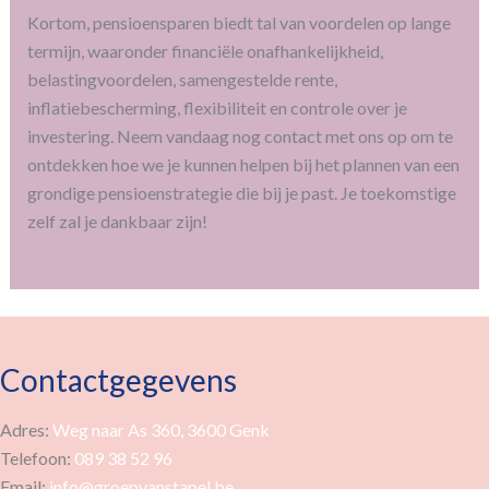
Kortom, pensioensparen biedt tal van voordelen op lange
termijn, waaronder financiële onafhankelijkheid,
belastingvoordelen, samengestelde rente,
inflatiebescherming, flexibiliteit en controle over je
investering. Neem vandaag nog contact met ons op om te
ontdekken hoe we je kunnen helpen bij het plannen van een
grondige pensioenstrategie die bij je past. Je toekomstige
zelf zal je dankbaar zijn!
Contactgegevens
Adres:
Weg naar As 360, 3600 Genk
Telefoon:
089 38 52 96
Email:
info@groepvanstapel.be