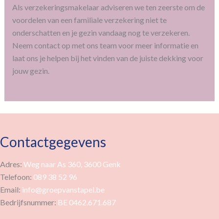
Als verzekeringsmakelaar adviseren we ten zeerste om de
voordelen van een familiale verzekering niet te
onderschatten en je gezin vandaag nog te verzekeren.
Neem contact op met ons team voor meer informatie en
laat ons je helpen bij het vinden van de juiste dekking voor
jouw gezin.
Contactgegevens
Adres:
Weg naar As 360, 3600 Genk
Telefoon:
089 38 52 96
Email:
info@groepvanstapel.be
Bedrijfsnummer:
BE 0462.671.687