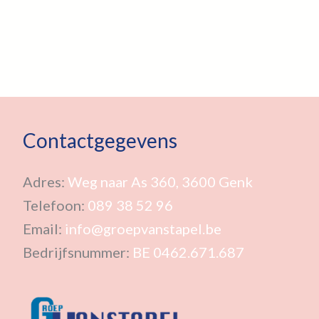
Contactgegevens
Adres:
Weg naar As 360, 3600 Genk
Telefoon:
089 38 52 96
Email:
info@groepvanstapel.be
Bedrijfsnummer:
BE 0462.671.687